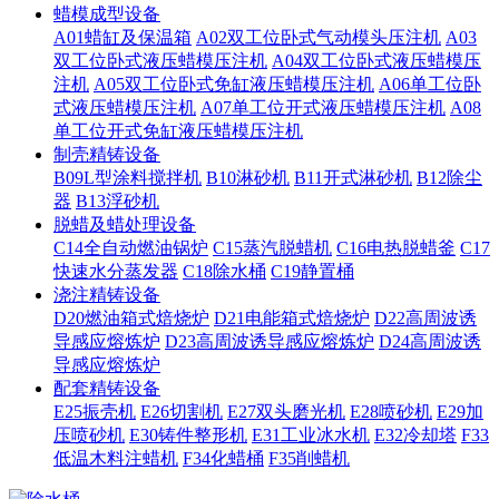
蜡模成型设备
A01蜡缸及保温箱
A02双工位卧式气动模头压注机
A03
双工位卧式液压蜡模压注机
A04双工位卧式液压蜡模压
注机
A05双工位卧式免缸液压蜡模压注机
A06单工位卧
式液压蜡模压注机
A07单工位开式液压蜡模压注机
A08
单工位开式免缸液压蜡模压注机
制壳精铸设备
B09L型涂料搅拌机
B10淋砂机
B11开式淋砂机
B12除尘
器
B13浮砂机
脱蜡及蜡处理设备
C14全自动燃油锅炉
C15蒸汽脱蜡机
C16电热脱蜡釜
C17
快速水分蒸发器
C18除水桶
C19静置桶
浇注精铸设备
D20燃油箱式焙烧炉
D21电能箱式焙烧炉
D22高周波诱
导感应熔炼炉
D23高周波诱导感应熔炼炉
D24高周波诱
导感应熔炼炉
配套精铸设备
E25振壳机
E26切割机
E27双头磨光机
E28喷砂机
E29加
压喷砂机
E30铸件整形机
E31工业冰水机
E32冷却塔
F33
低温木料注蜡机
F34化蜡桶
F35削蜡机