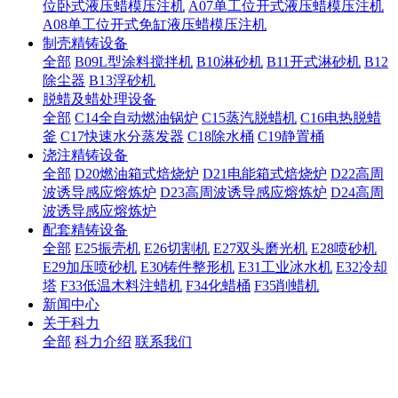
位卧式液压蜡模压注机
A07单工位开式液压蜡模压注机
A08单工位开式免缸液压蜡模压注机
制壳精铸设备
全部
B09L型涂料搅拌机
B10淋砂机
B11开式淋砂机
B12
除尘器
B13浮砂机
脱蜡及蜡处理设备
全部
C14全自动燃油锅炉
C15蒸汽脱蜡机
C16电热脱蜡
釜
C17快速水分蒸发器
C18除水桶
C19静置桶
浇注精铸设备
全部
D20燃油箱式焙烧炉
D21电能箱式焙烧炉
D22高周
波诱导感应熔炼炉
D23高周波诱导感应熔炼炉
D24高周
波诱导感应熔炼炉
配套精铸设备
全部
E25振壳机
E26切割机
E27双头磨光机
E28喷砂机
E29加压喷砂机
E30铸件整形机
E31工业冰水机
E32冷却
塔
F33低温木料注蜡机
F34化蜡桶
F35削蜡机
新闻中心
关于科力
全部
科力介绍
联系我们