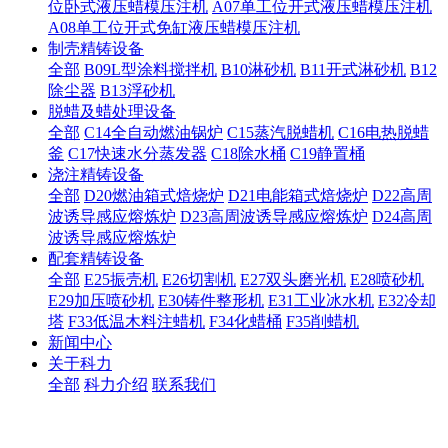
位卧式液压蜡模压注机
A07单工位开式液压蜡模压注机
A08单工位开式免缸液压蜡模压注机
制壳精铸设备
全部
B09L型涂料搅拌机
B10淋砂机
B11开式淋砂机
B12
除尘器
B13浮砂机
脱蜡及蜡处理设备
全部
C14全自动燃油锅炉
C15蒸汽脱蜡机
C16电热脱蜡
釜
C17快速水分蒸发器
C18除水桶
C19静置桶
浇注精铸设备
全部
D20燃油箱式焙烧炉
D21电能箱式焙烧炉
D22高周
波诱导感应熔炼炉
D23高周波诱导感应熔炼炉
D24高周
波诱导感应熔炼炉
配套精铸设备
全部
E25振壳机
E26切割机
E27双头磨光机
E28喷砂机
E29加压喷砂机
E30铸件整形机
E31工业冰水机
E32冷却
塔
F33低温木料注蜡机
F34化蜡桶
F35削蜡机
新闻中心
关于科力
全部
科力介绍
联系我们