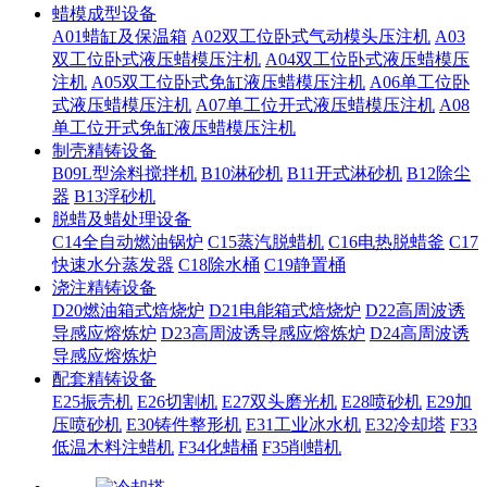
蜡模成型设备
A01蜡缸及保温箱
A02双工位卧式气动模头压注机
A03
双工位卧式液压蜡模压注机
A04双工位卧式液压蜡模压
注机
A05双工位卧式免缸液压蜡模压注机
A06单工位卧
式液压蜡模压注机
A07单工位开式液压蜡模压注机
A08
单工位开式免缸液压蜡模压注机
制壳精铸设备
B09L型涂料搅拌机
B10淋砂机
B11开式淋砂机
B12除尘
器
B13浮砂机
脱蜡及蜡处理设备
C14全自动燃油锅炉
C15蒸汽脱蜡机
C16电热脱蜡釜
C17
快速水分蒸发器
C18除水桶
C19静置桶
浇注精铸设备
D20燃油箱式焙烧炉
D21电能箱式焙烧炉
D22高周波诱
导感应熔炼炉
D23高周波诱导感应熔炼炉
D24高周波诱
导感应熔炼炉
配套精铸设备
E25振壳机
E26切割机
E27双头磨光机
E28喷砂机
E29加
压喷砂机
E30铸件整形机
E31工业冰水机
E32冷却塔
F33
低温木料注蜡机
F34化蜡桶
F35削蜡机